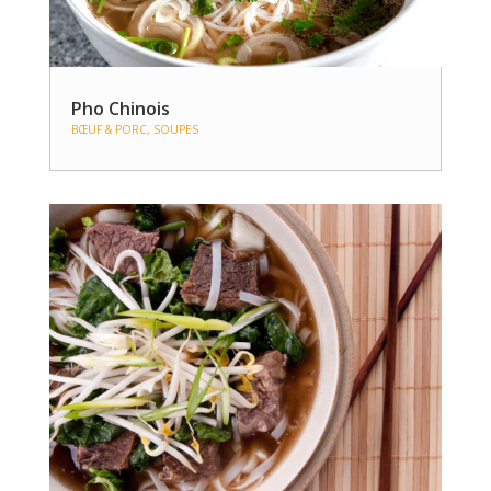
Pho Chinois
BŒUF & PORC
,
SOUPES