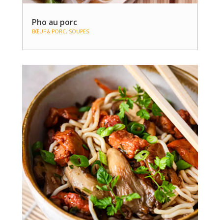
Pho au porc
BŒUF & PORC
,
SOUPES