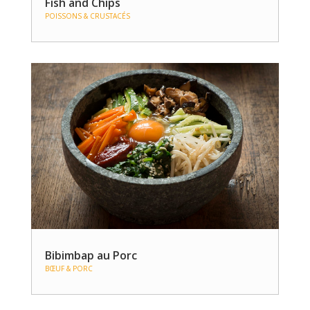
Fish and Chips
POISSONS & CRUSTACÉS
Bibimbap au Porc
BŒUF & PORC