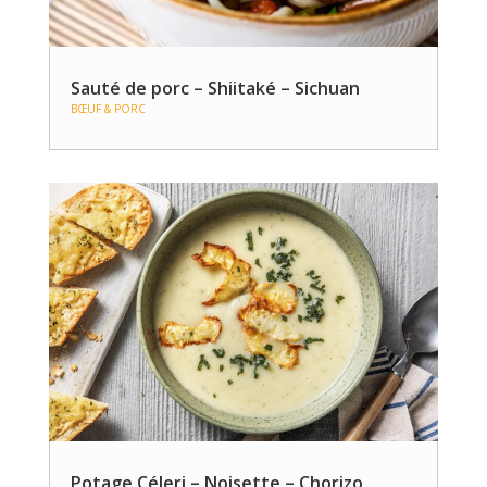
Sauté de porc – Shiitaké – Sichuan
BŒUF & PORC
Potage Céleri – Noisette – Chorizo